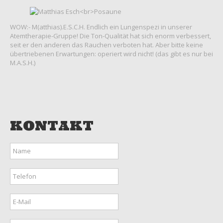
WOW:- M(atthias).E.S.C.H. Endlich ein Lungenspezi in unserer
Atemtherapie-Gruppe! Die Ton-Qualität hat sich enorm verbessert,
seit er den anderen das Rauchen verboten hat. Aber bitte keine
übertriebenen Erwartungen: operiert wird nicht! (das gibt es nur bei
M.A.S.H.)
KONTAKT