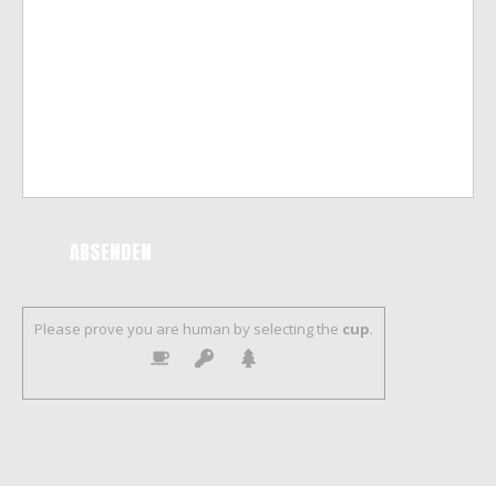
Please prove you are human by selecting the
cup
.