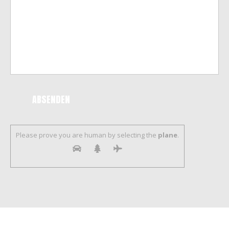
Please prove you are human by selecting the
plane
.
Ventilator Blasmusik -
Impressum / Datenschutz