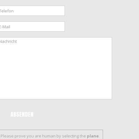
Please prove you are human by selecting the
plane
.